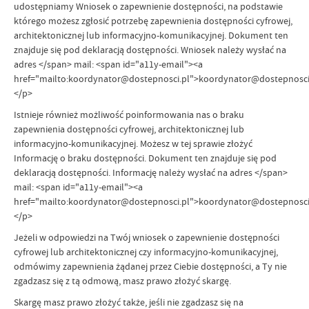
udostępniamy Wniosek o zapewnienie dostępności, na podstawie
którego możesz zgłosić potrzebę zapewnienia dostępności cyfrowej,
architektonicznej lub informacyjno-komunikacyjnej. Dokument ten
znajduje się pod deklaracją dostępności. Wniosek należy wysłać na
adres </span> mail: <span id="a11y-email"><a
href="mailto:koordynator@dostepnosci.pl">koordynator@dostepnosci.
</p>
Istnieje również możliwość poinformowania nas o braku
zapewnienia dostępności cyfrowej, architektonicznej lub
informacyjno-komunikacyjnej. Możesz w tej sprawie złożyć
Informację o braku dostępności. Dokument ten znajduje się pod
deklaracją dostępności. Informację należy wysłać na adres </span>
mail: <span id="a11y-email"><a
href="mailto:koordynator@dostepnosci.pl">koordynator@dostepnosci.
</p>
Jeżeli w odpowiedzi na Twój wniosek o zapewnienie dostępności
cyfrowej lub architektonicznej czy informacyjno-komunikacyjnej,
odmówimy zapewnienia żądanej przez Ciebie dostępności, a Ty nie
zgadzasz się z tą odmową, masz prawo złożyć skargę.
Skargę masz prawo złożyć także, jeśli nie zgadzasz się na