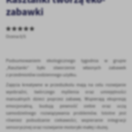
personalizację określonych funkcjonalności czy prezentowanych
zabawki
treści.
Dzięki tym plikom cookies możemy zapewnić Ci większy komfort
Więcej
korzystania z funkcjonalności naszej strony poprzez dopasowanie
jej do Twoich indywidualnych preferencji. Wyrażenie zgody na
Ocena 0/5
funkcjonalne i personalizacyjne pliki cookies gwarantuje
Analityczne
dostępność większej ilości funkcji na stronie.
Analityczne pliki cookies pomagają nam rozwijać się i
dostosowywać do Twoich potrzeb.
Podsumowaniem ekologicznego tygodnia w grupie
Cookies analityczne pozwalają na uzyskanie informacji w zakresie
Więcej
„Kasztanki” było stworzenie własnych zabawek
wykorzystywania witryny internetowej, miejsca oraz częstotliwości,
z przedmiotów codziennego użytku.
z jaką odwiedzane są nasze serwisy www. Dane pozwalają nam na
ocenę naszych serwisów internetowych pod względem ich
Reklamowe
Zajęcia kreatywne w przedszkolu mają na celu rozwijanie
popularności wśród użytkowników. Zgromadzone informacje są
wyobraźni, twórczego myślenia oraz umiejętności
Dzięki reklamowym plikom cookies prezentujemy Ci najciekawsze
przetwarzane w formie zanonimizowanej. Wyrażenie zgody na
manualnych dzieci poprzez zabawę. Wspierają ekspresję
informacje i aktualności na stronach naszych partnerów.
analityczne pliki cookies gwarantuje dostępność wszystkich
funkcjonalności.
emocjonalną, budują pewność siebie oraz uczą
Promocyjne pliki cookies służą do prezentowania Ci naszych
Więcej
komunikatów na podstawie analizy Twoich upodobań oraz Twoich
samodzielnego rozwiązywania problemów. Istotne jest
zwyczajów dotyczących przeglądanej witryny internetowej. Treści
również pobudzanie ciekawości, wspieranie integracji
promocyjne mogą pojawić się na stronach podmiotów trzecich lub
sensorycznej oraz rozwijanie motoryki małej i dużej.
firm będących naszymi partnerami oraz innych dostawców usług.